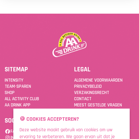
SITEMAP
LEGAL
INTENSITY
ALGEMENE VOORWAARDEN
TEAM-SPAREN
PRIVACYBELEID
SHOP
VERZAKINGSRECHT
ALL ACTIVITY CLUB
CONTACT
AA DRINK APP
MEEST GESTELDE VRAGEN
🍪 COOKIES ACCEPTEREN?
SOCIAL
DOWNLOAD DE APP
Deze website maakt gebruik van cookies om uw
FACEBOOK
ervaring te verbeteren. We gaan ervan uit dat je
INSTAGRAM