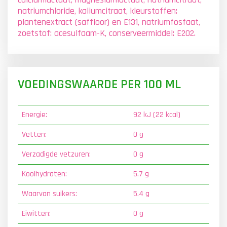
natriumchloride, kaliumcitraat, kleurstoffen:
plantenextract (saffloor) en E131, natriumfosfaat,
zoetstof: acesulfaam-K, conserveermiddel: E202.
VOEDINGSWAARDE PER 100 ML
Energie:
92 kJ (22 kcal)
Vetten:
0 g
Verzadigde vetzuren:
0 g
Koolhydraten:
5.7 g
Waarvan suikers:
5.4 g
Eiwitten:
0 g