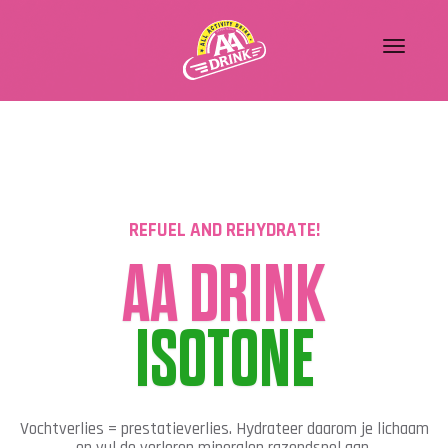
REFUEL AND REHYDRATE!
AA DRINK
ISOTONE
Vochtverlies = prestatieverlies. Hydrateer daarom je lichaam