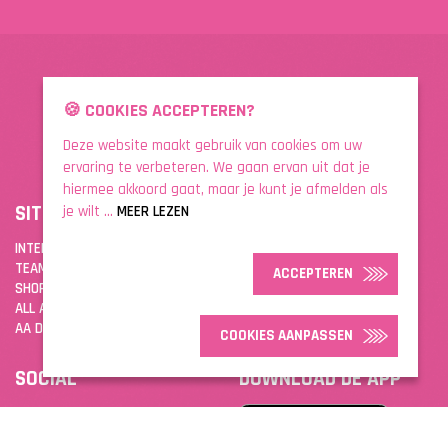
🍪 COOKIES ACCEPTEREN?
Deze website maakt gebruik van cookies om uw
ervaring te verbeteren. We gaan ervan uit dat je
hiermee akkoord gaat, maar je kunt je afmelden als
SITEMAP
LEGAL
je wilt ...
MEER LEZEN
INTENSITY
ALGEMENE VOORWAARDEN
TEAM-SPAREN
PRIVACYBELEID
ACCEPTEREN
SHOP
VERZAKINGSRECHT
ALL ACTIVITY CLUB
CONTACT
AA DRINK APP
MEEST GESTELDE VRAGEN
COOKIES AANPASSEN
SOCIAL
DOWNLOAD DE APP
FACEBOOK
INSTAGRAM