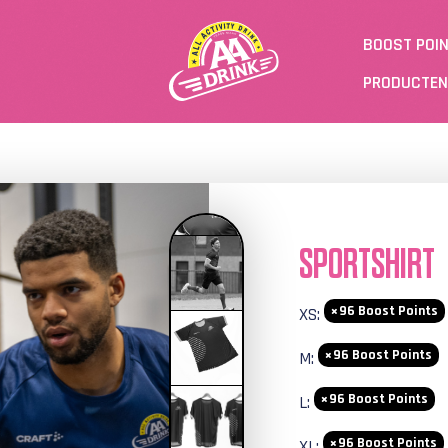
BOOST POI
PRODUCTEN
SPORTSHIRT
96
Boost Points
XS:
96
Boost Points
M:
96
Boost Points
L:
96
Boost Points
XL: