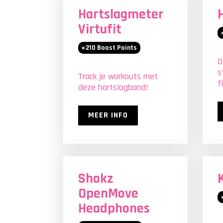
Hartslagmeter
Virtufit
210
Boost Points
D
s
Track je workouts met
f
deze hartslagband!
MEER INFO
LOW STOCK
Shokz
OpenMove
Headphones