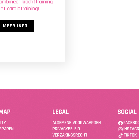
ombineer krachttraining
et cardiotraining!
MEER INFO
EMAP
LEGAL
SOCIAL
ITY
ALGEMENE VOORWAARDEN
FACEBO
SPAREN
PRIVACYBELEID
INSTAG
VERZAKINGSRECHT
TIKTOK