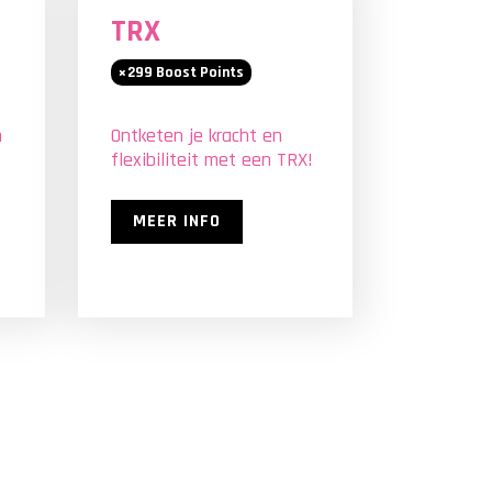
TRX
299
Boost Points
n
Ontketen je kracht en
flexibiliteit met een TRX!
MEER INFO