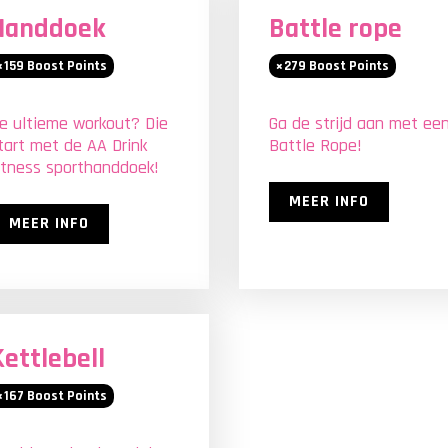
Handdoek
Battle rope
159
Boost Points
279
Boost Points
e ultieme workout? Die
Ga de strijd aan met ee
tart met de AA Drink
Battle Rope!
itness sporthanddoek!
MEER INFO
MEER INFO
Kettlebell
167
Boost Points