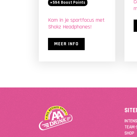
C
594
Boost Points
m
Kom in je sportfocus met
Shokz Headphones!
MEER INFO
SIT
INTENS
TEAM-
SHOP