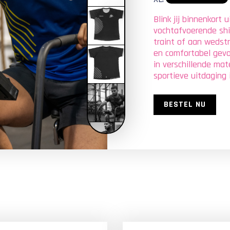
Blink jij binnenkort u
vochtafvoerende shir
traint of aan wedst
en comfortabel gevoe
in verschillende mat
sportieve uitdaging i
BESTEL NU
LOW STOCK