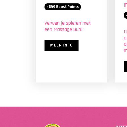
599
Boost Points
Verwen je spieren met
een Massage Gun!
D
a
d
MEER INFO
m