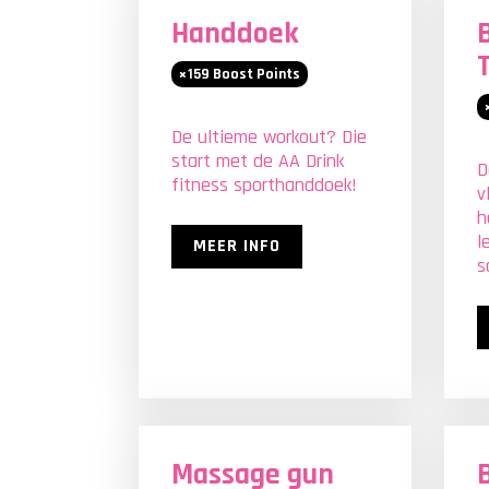
Handdoek
159
Boost Points
De ultieme workout? Die
start met de AA Drink
D
fitness sporthanddoek!
v
h
l
MEER INFO
s
Massage gun