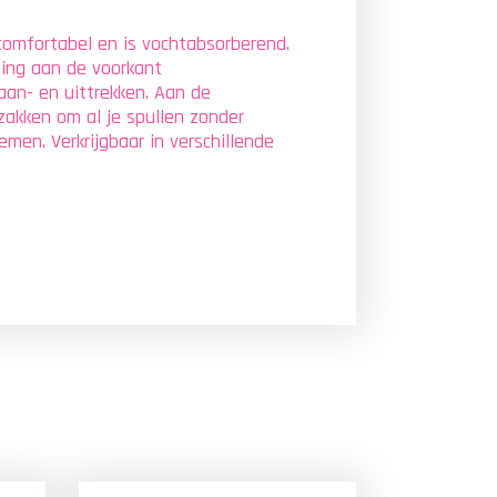
k comfortabel en is vochtabsorberend.
iting aan de voorkant
aan- en uittrekken. Aan de
zakken om al je spullen zonder
men. Verkrijgbaar in verschillende
LOW STOCK