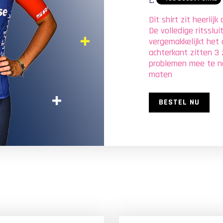
L:
Dit shirt zit heerlij
De volledige ritsslu
vergemakkelijkt het 
achterkant zitten 3 
problemen mee te ne
maten
BESTEL NU
LOW STOCK
LOW STOCK