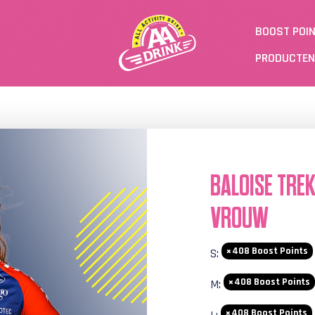
BOOST POI
PRODUCTEN
BALOISE TREK
VROUW
408
Boost Points
S:
408
Boost Points
M:
408
Boost Points