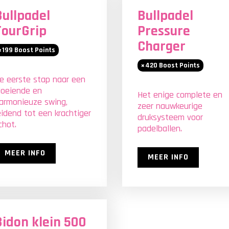
Bullpadel
Bullpadel
TourGrip
Pressure
Charger
199
Boost Points
420
Boost Points
e eerste stap naar een
loeiende en
Het enige complete en
armonieuze swing,
zeer nauwkeurige
eidend tot een krachtiger
druksysteem voor
chot.
padelballen.
MEER INFO
MEER INFO
Bidon klein 500