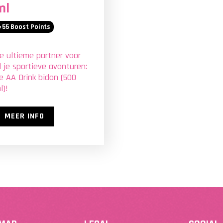
ml
55
Boost Points
e ultieme partner voor
l je sportieve avonturen:
e AA Drink bidon (500
l)!
MEER INFO