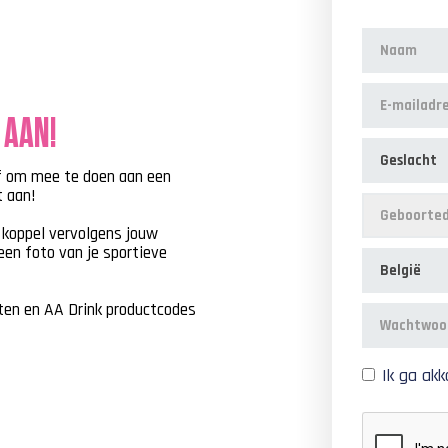
 AAN!
f om mee te doen aan een
t aan!
n koppel vervolgens jouw
een foto van je sportieve
rten en AA Drink productcodes
Ik ga ak