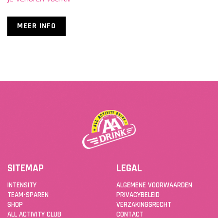
MEER INFO
SITEMAP
LEGAL
INTENSITY
ALGEMENE VOORWAARDEN
TEAM-SPAREN
PRIVACYBELEID
SHOP
VERZAKINGSRECHT
ALL ACTIVITY CLUB
CONTACT