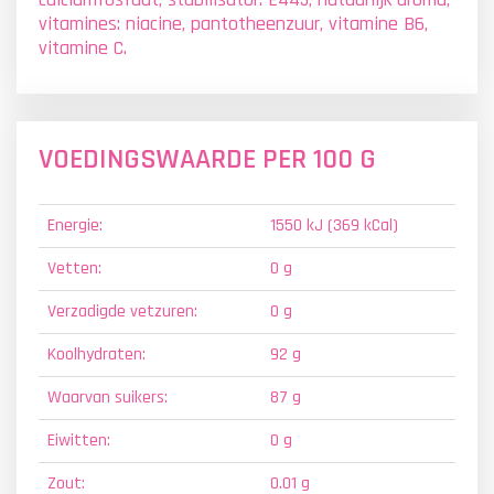
vitamines: niacine, pantotheenzuur, vitamine B6,
vitamine C.
VOEDINGSWAARDE PER 100 G
Energie:
1550 kJ (369 kCal)
Vetten:
0 g
Verzadigde vetzuren:
0 g
Koolhydraten:
92 g
Waarvan suikers:
87 g
Eiwitten:
0 g
Zout:
0.01 g