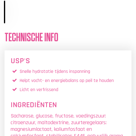
TECHNISCHE INFO
USP'S
Snelle hydratatie tijdens inspanning
Helpt vocht- en energiebalans op peil te houden
Licht en verfrissend
INGREDIËNTEN
Sacharose, glucose, fructose, voedingszuur:
citroenzuur, maltodextrine, zuurteregelaars:
magnesiumlactaat, kaliumfosfaat en
calciumfosfaat, stabilisator: E445, natuurlijk aroma,