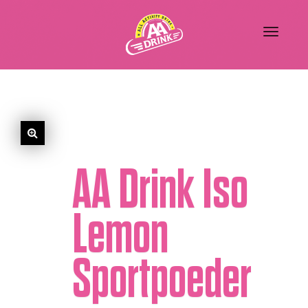
AA Drink Iso
Lemon
Sportpoeder