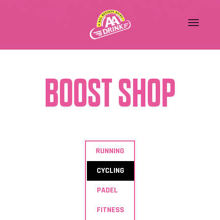
BOOST SHOP
RUNNING
CYCLING
PADEL
FITNESS