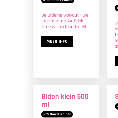
159
Boost Points
De ultieme workout? Die
start met de AA Drink
D
fitness sporthanddoek!
v
h
l
MEER INFO
s
Bidon klein 500
ml
55
Boost Points