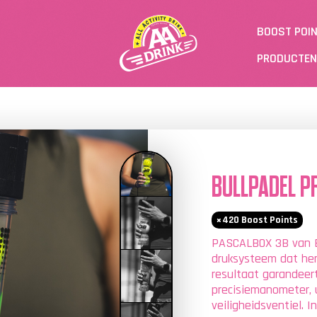
BOOST POI
PRODUCTEN
BULLPADEL P
420
Boost Points
PASCALBOX 3B van B
druksysteem dat her
resultaat garandeer
precisiemanometer, 
veiligheidsventiel. 