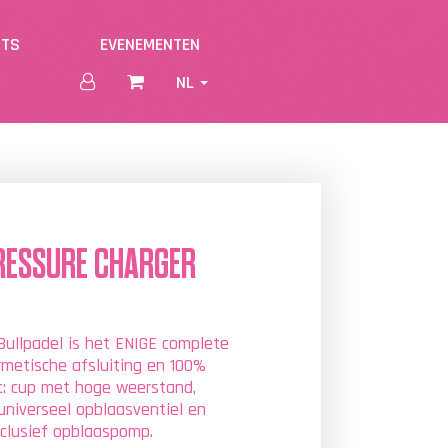
NTS
EVENEMENTEN
NL
RESSURE CHARGER
ullpadel is het ENIGE complete
metische afsluiting en 100%
t: cup met hoge weerstand,
universeel opblaasventiel en
Inclusief opblaaspomp.