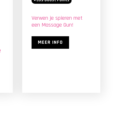
599
Boost Points
Verwen je spieren met
een Massage Gun!
MEER INFO
e