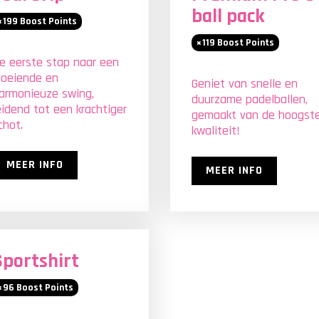
ball pack
199
Boost Points
119
Boost Points
e eerste stap naar een
loeiende en
Geniet van snelle en
armonieuze swing,
duurzame padelballen,
eidend tot een krachtiger
gemaakt van de hoogst
chot.
kwaliteit!
MEER INFO
MEER INFO
Sportshirt
96
Boost Points