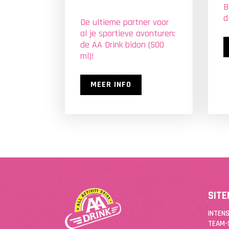
B
d
De ultieme partner voor
al je sportieve avonturen:
de AA Drink bidon (500
ml)!
MEER INFO
SIT
INTENS
TEAM-