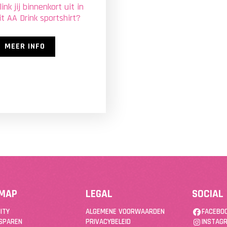
link jij binnenkort uit in
it AA Drink sportshirt?
MEER INFO
EMAP
LEGAL
SOCIAL
ITY
ALGEMENE VOORWAARDEN
FACEBO
SPAREN
PRIVACYBELEID
INSTAG