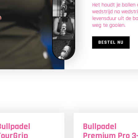
Het houdt je ballen
wedstrijd na wedstr
levensduur uit de ba
weg te gooien.
BESTEL NU
COMING BACK
COMING BACK
SOON
SOON
Bullpadel
Bullpadel
TourGrip
Premium Pro 3